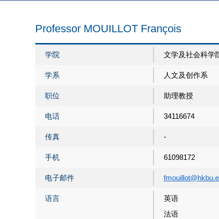
Professor MOUILLOT François
学院
文学及社会科学
学系
人文及创作系
职位
助理教授
电话
34116674
传真
-
手机
61098172
电子邮件
fmouillot@hkbu.
语言
英语
法语