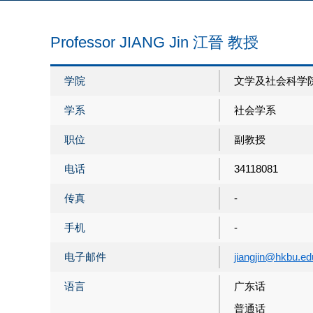
Professor JIANG Jin 江晉 教授
学院
文学及社会科学
学系
社会学系
职位
副教授
电话
34118081
传真
-
手机
-
电子邮件
jiangjin@hkbu.ed
语言
广东话
普通话