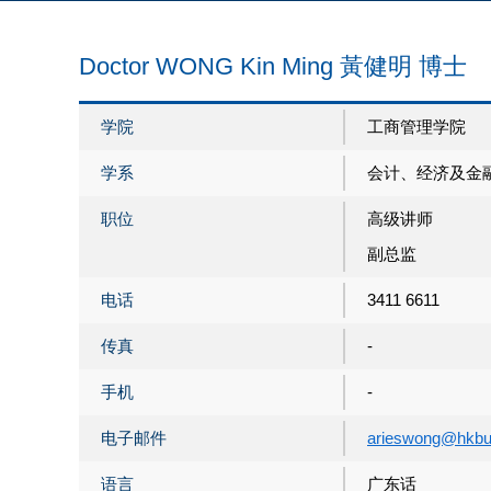
Doctor WONG Kin Ming 黃健明 博士
学院
工商管理学院
学系
会计、经济及金
职位
高级讲师
副总监
电话
3411 6611
传真
-
手机
-
电子邮件
arieswong@hkbu
语言
广东话