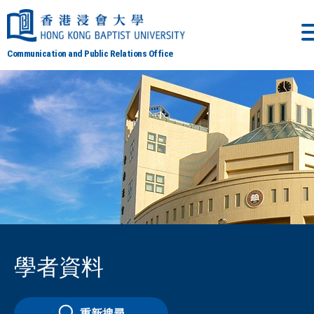
Communication and Public Relations Office
學者資料
重新搜尋