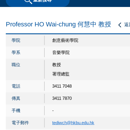
Professor HO Wai-chung 何慧中 教授
返
學院
創意藝術學院
學系
音樂學院
職位
教授
署理總監
電話
3411 7048
傳真
3411 7870
手機
-
電子郵件
tediwch@hkbu.edu.hk