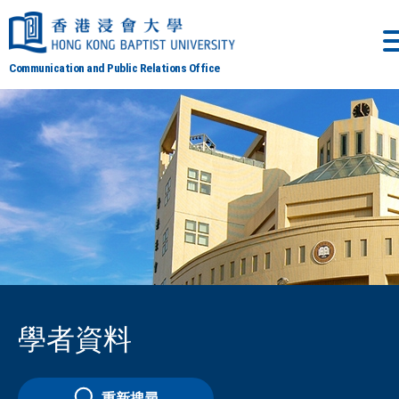
Communication and Public Relations Office
學者資料
重新搜尋