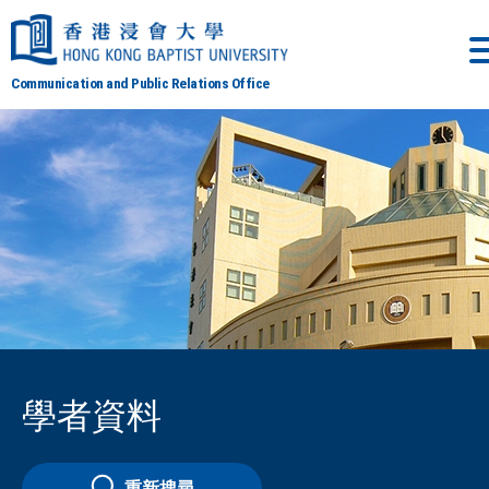
Communication and Public Relations Office
學者資料
重新搜尋