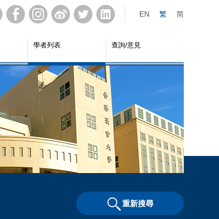
EN
繁
简
學者列表
查詢/意見
重新搜尋