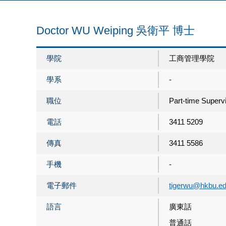
Doctor WU Weiping 吳衛平 博士
學院
工商管理學院
學系
-
職位
Part-time Superv
電話
3411 5209
傳真
3411 5586
手機
-
電子郵件
tigerwu@hkbu.ed
語言
廣東話
普通話