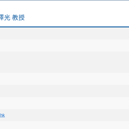
l 劉澤光 教授
.hk