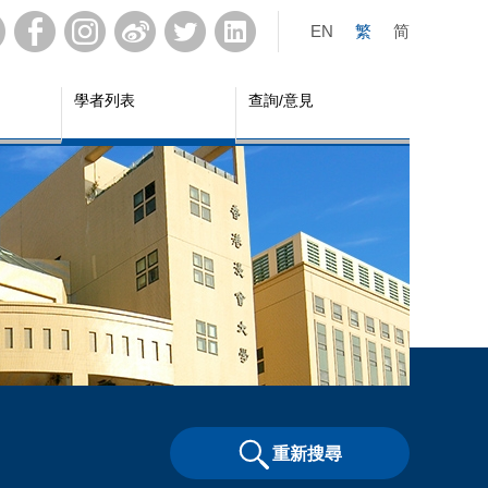
EN
繁
简
學者列表
查詢/意見
重新搜尋