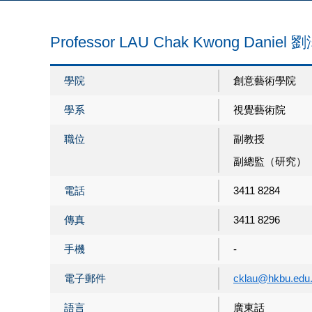
Professor LAU Chak Kwong Danie
學院
創意藝術學院
學系
視覺藝術院
職位
副教授
副總監（研究）
電話
3411 8284
傳真
3411 8296
手機
-
電子郵件
cklau@hkbu.edu
語言
廣東話