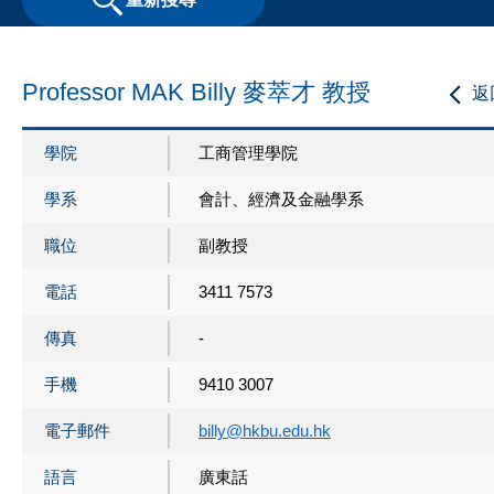
Professor MAK Billy 麥萃才 教授
返
學院
工商管理學院
學系
會計、經濟及金融學系
職位
副教授
電話
3411 7573
傳真
-
手機
9410 3007
電子郵件
billy@hkbu.edu.hk
語言
廣東話