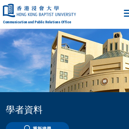
Communication and Public Relations Office
學者資料
重新搜尋