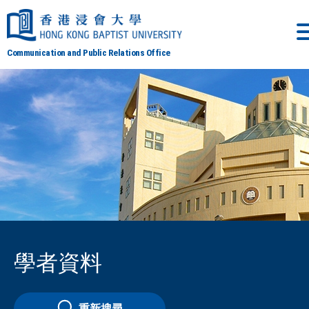
Communication and Public Relations Office
學者資料
重新搜尋