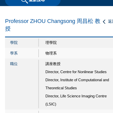
Professor ZHOU Changsong 周昌松 教
返
授
學院
理學院
學系
物理系
職位
講座教授
Director, Centre for Nonlinear Studies
Director, Institute of Computational and
Theoretical Studies
Director, Life Science Imaging Centre
(LSIC)