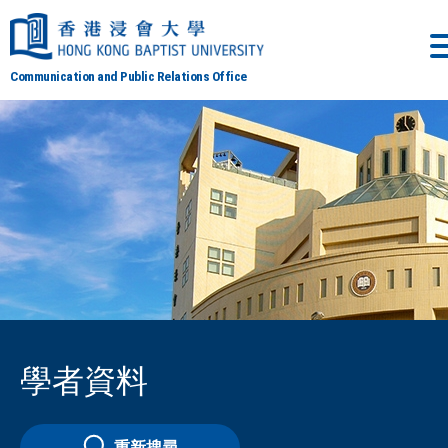
Communication and Public Relations Office
學者資料
重新搜尋