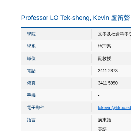
Professor LO Tek-sheng, Kevin 盧笛
學院
文學及社會科學
學系
地理系
職位
副教授
電話
3411 2873
傳真
3411 5990
手機
-
電子郵件
lokevin@hkbu.ed
語言
廣東話
英語