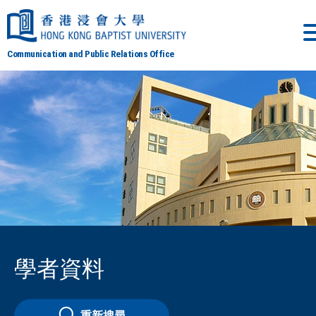
Communication and Public Relations Office
學者資料
重新搜尋