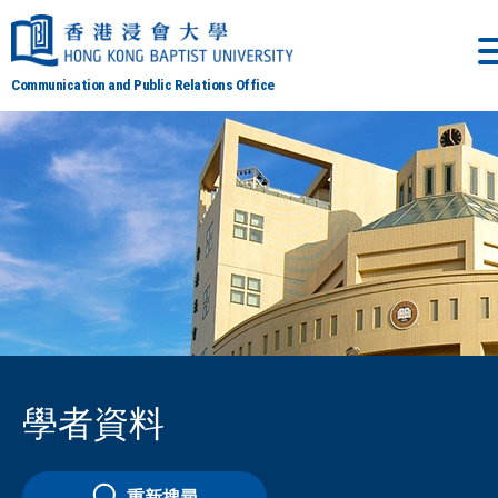
Communication and Public Relations Office
學者資料
重新搜尋