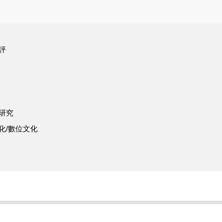
評
研究
化/數位文化