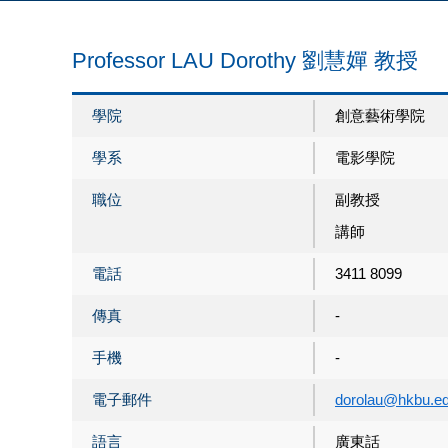
Professor LAU Dorothy 劉慧嬋 教授
學院
創意藝術學院
學系
電影學院
職位
副教授
講師
電話
3411 8099
傳真
-
手機
-
電子郵件
dorolau@hkbu.ed
語言
廣東話