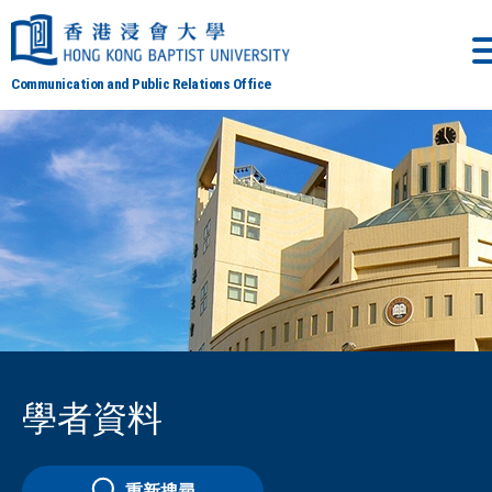
Communication and Public Relations Office
學者資料
重新搜尋