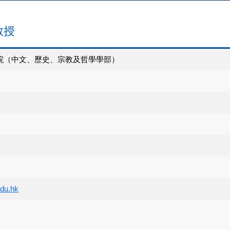
 教授
院（中文、歷史、宗教及哲學學部）
du.hk