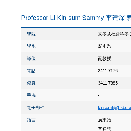
Professor LI Kin-sum Sammy 李建深
學院
文學及社會科學
學系
歷史系
職位
副教授
電話
3411 7176
傳真
3411 7885
手機
-
電子郵件
kinsumli@hkbu.e
語言
廣東話
普通話