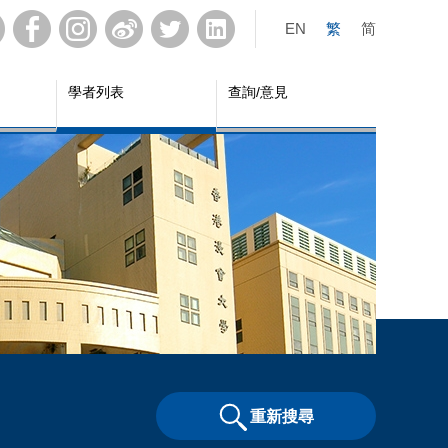
EN
繁
简
學者列表
查詢/意見
重新搜尋