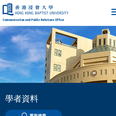
Communication and Public Relations Office
學者資料
重新搜尋