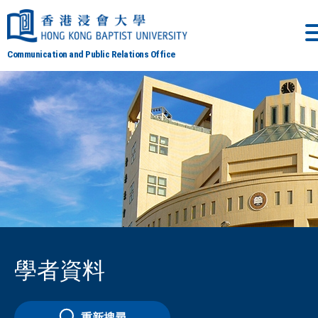
Communication and Public Relations Office
學者資料
重新搜尋