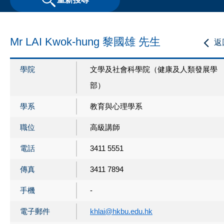
Mr LAI Kwok-hung 黎國雄 先生
返
學院
文學及社會科學院（健康及人類發展學
部）
學系
教育與心理學系
職位
高級講師
電話
3411 5551
傳真
3411 7894
手機
-
電子郵件
khlai@hkbu.edu.hk