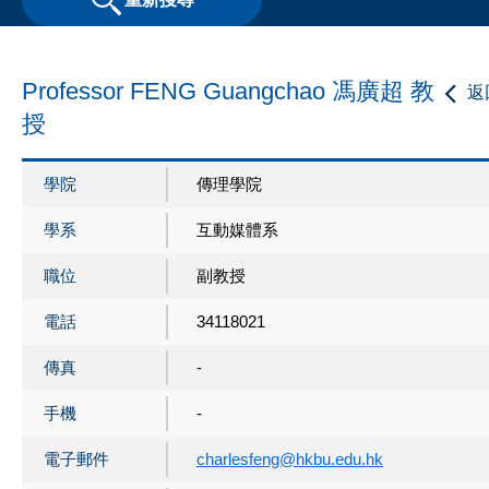
Professor FENG Guangchao 馮廣超 教
返
授
學院
傳理學院
學系
互動媒體系
職位
副教授
電話
34118021
傳真
-
手機
-
電子郵件
charlesfeng@hkbu.edu.hk