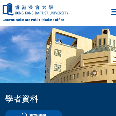
Communication and Public Relations Office
學者資料
重新搜尋