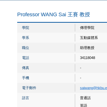
Professor WANG Sai 王賽 教授
學院
傳理學院
學系
互動媒體系
職位
助理教授
電話
34118048
傳真
-
手機
-
電子郵件
saiwang@hkbu.e
語言
普通話
英語