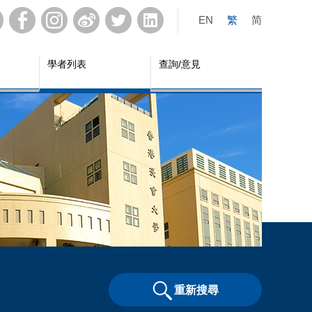
EN
繁
简
學者列表
查詢/意見
重新搜尋