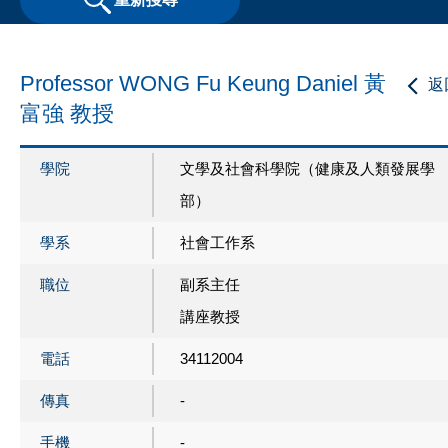
Professor WONG Fu Keung Daniel 黃
返
富強 教授
學院
文學及社會科學院（健康及人類發展學
部）
學系
社會工作系
職位
副系主任
講座教授
電話
34112004
傳真
-
手機
-