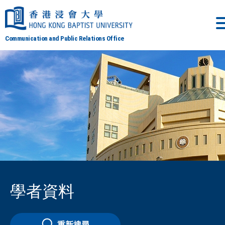
Communication and Public Relations Office
學者資料
重新搜尋