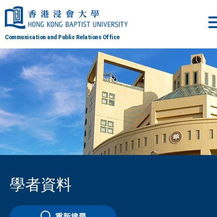
Communication and Public Relations Office
學者資料
重新搜尋