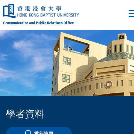
Communication and Public Relations Office
學者資料
重新搜尋