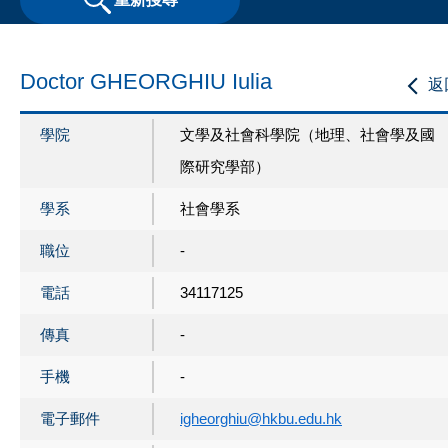
Doctor GHEORGHIU Iulia
返
學院
文學及社會科學院（地理、社會學及國
際研究學部）
學系
社會學系
職位
-
電話
34117125
傳真
-
手機
-
電子郵件
igheorghiu@hkbu.edu.hk