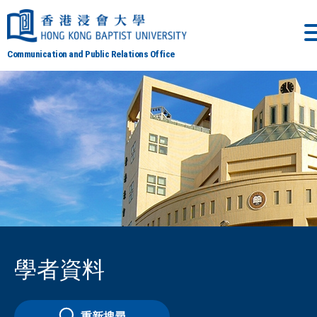
Communication and Public Relations Office
學者資料
重新搜尋