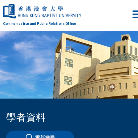
Communication and Public Relations Office
學者資料
重新搜尋