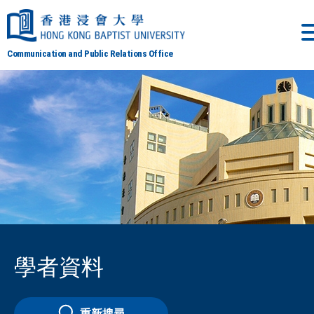
Communication and Public Relations Office
學者資料
重新搜尋