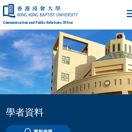
Communication and Public Relations Office
學者資料
重新搜尋