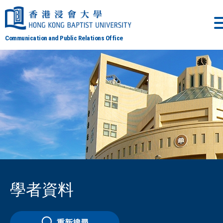
Communication and Public Relations Office
學者資料
重新搜尋