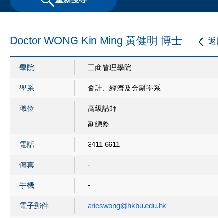
Doctor WONG Kin Ming 黃健明 博士
返
學院
工商管理學院
學系
會計、經濟及金融學系
職位
高級講師
副總監
電話
3411 6611
傳真
-
手機
-
電子郵件
arieswong@hkbu.edu.hk