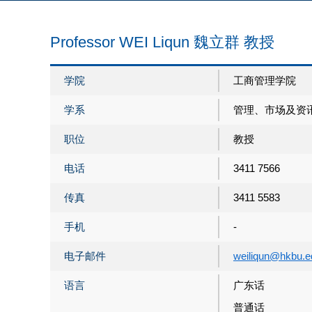
Professor WEI Liqun 魏立群 教授
学院
工商管理学院
学系
管理、市场及资
职位
教授
电话
3411 7566
传真
3411 5583
手机
-
电子邮件
weiliqun@hkbu.e
语言
广东话
普通话