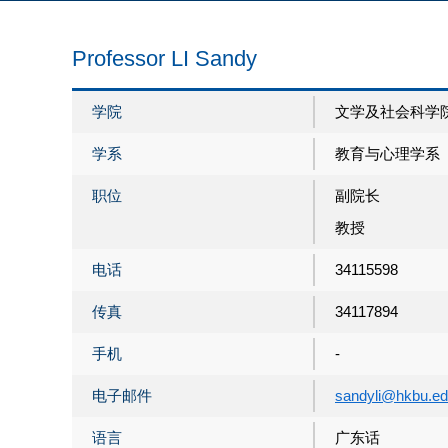
Professor LI Sandy
学院
文学及社会科学
学系
教育与心理学系
职位
副院长
教授
电话
34115598
传真
34117894
手机
-
电子邮件
sandyli@hkbu.ed
语言
广东话