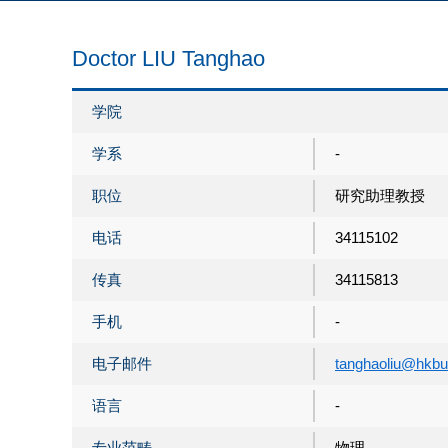
Doctor LIU Tanghao
学院
学系
-
职位
研究助理教授
电话
34115102
传真
34115813
手机
-
电子邮件
tanghaoliu@hkbu
语言
-
专业范畴
物理