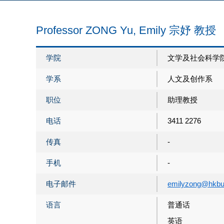
Professor ZONG Yu, Emily 宗妤 教授
学院
文学及社会科学
学系
人文及创作系
职位
助理教授
电话
3411 2276
传真
-
手机
-
电子邮件
emilyzong@hkbu
语言
普通话
英语