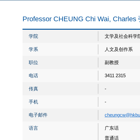
Professor CHEUNG Chi Wai, Char
学院
文学及社会科学
学系
人文及创作系
职位
副教授
电话
3411 2315
传真
-
手机
-
电子邮件
cheungcw@hkbu
语言
广东话
普通话