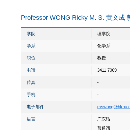
Professor WONG Ricky M. S. 黄文成
学院
理学院
学系
化学系
职位
教授
电话
3411 7069
传真
-
手机
-
电子邮件
mswong@hkbu.e
语言
广东话
普通话