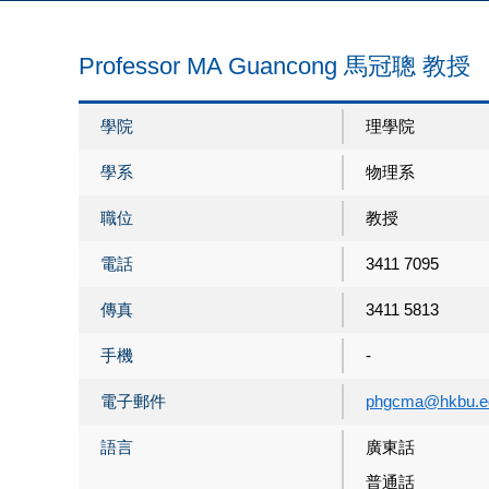
Professor MA Guancong 馬冠聰 教授
學院
理學院
學系
物理系
職位
教授
電話
3411 7095
傳真
3411 5813
手機
-
電子郵件
phgcma@hkbu.e
語言
廣東話
普通話