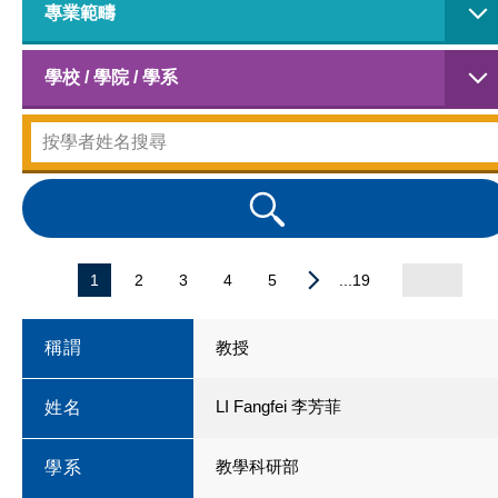
專業範疇
學校 / 學院 / 學系
1
2
3
4
5
...19
稱謂
教授
LI Fangfei 李芳菲
姓名
教學科研部
學系