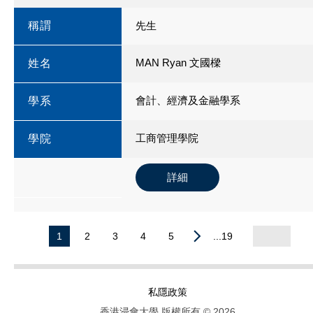
稱謂
先生
MAN Ryan 文國樑
姓名
會計、經濟及金融學系
學系
工商管理學院
學院
詳細
1
2
3
4
5
...19
私隱政策
香港浸會大學 版權所有 © 2026