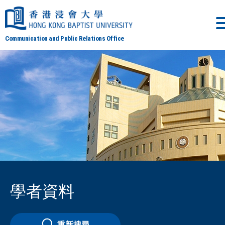
Communication and Public Relations Office
學者資料
重新搜尋