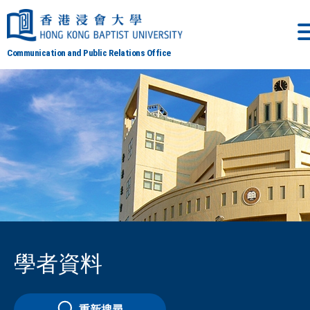
Communication and Public Relations Office
學者資料
重新搜尋