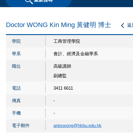
Doctor WONG Kin Ming 黃健明 博士
返
學院
工商管理學院
學系
會計、經濟及金融學系
職位
高級講師
副總監
電話
3411 6611
傳真
-
手機
-
電子郵件
arieswong@hkbu.edu.hk