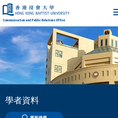
Communication and Public Relations Office
學者資料
重新搜尋