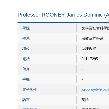
Professor ROONEY James Dominic
學院
文學及社會科學
學系
宗教及哲學系
職位
助理教授
電話
3411 7295
傳真
-
手機
-
電子郵件
jdrooney@hkbu.
語言
英語