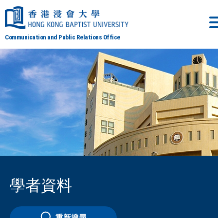
Communication and Public Relations Office
學者資料
重新搜尋