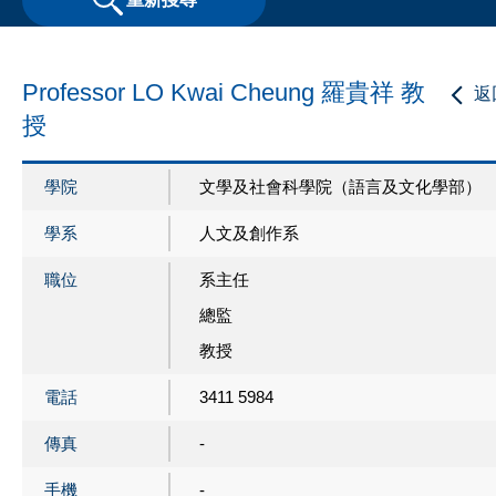
Professor LO Kwai Cheung 羅貴祥 教
返
授
學院
文學及社會科學院（語言及文化學部）
學系
人文及創作系
職位
系主任
總監
教授
電話
3411 5984
傳真
-
手機
-