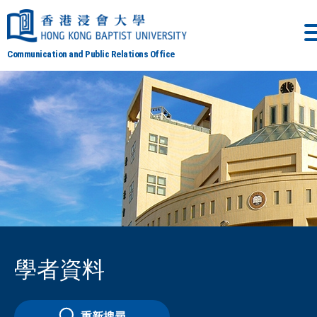
Communication and Public Relations Office
學者資料
重新搜尋