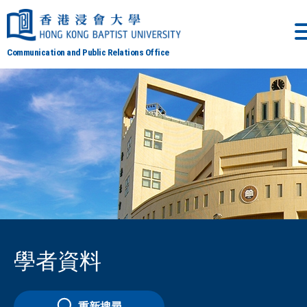
Communication and Public Relations Office
學者資料
重新搜尋