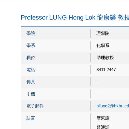
Professor LUNG Hong Lok 龍康樂 教
學院
理學院
學系
化學系
職位
助理教授
電話
3411 2447
傳真
-
手機
-
電子郵件
hllung2@hkbu.ed
語言
廣東話
普通話