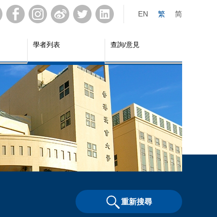
EN
繁
简
學者列表
查詢/意見
重新搜尋