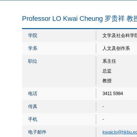
Professor LO Kwai Cheung 罗贵祥 教
学院
文学及社会科学
学系
人文及创作系
职位
系主任
总监
教授
电话
3411 5984
传真
-
手机
-
电子邮件
kwaiclo@hkbu.e