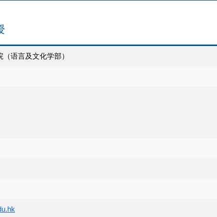
授
院（语言及文化学部）
du.hk