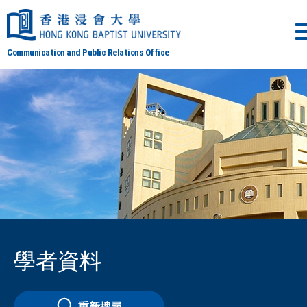
Communication and Public Relations Office
學者資料
重新搜尋