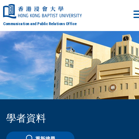
Communication and Public Relations Office
學者資料
重新搜尋