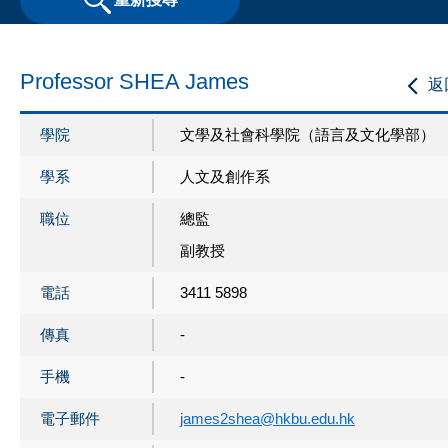
Professor SHEA James
返
學院
文學及社會科學院（語言及文化學部）
學系
人文及創作系
職位
總監
副教授
電話
3411 5898
傳真
-
手機
-
電子郵件
james2shea@hkbu.edu.hk