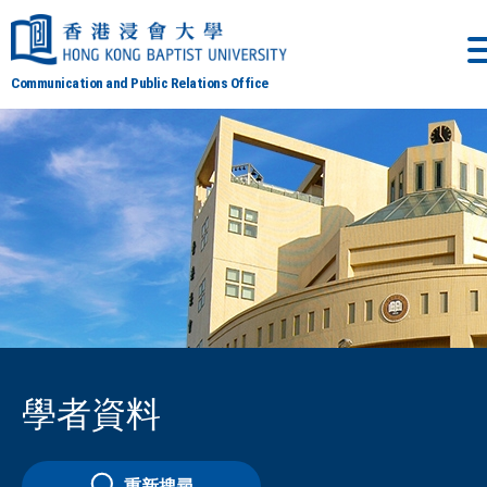
Communication and Public Relations Office
學者資料
重新搜尋