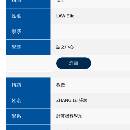
稱謂
博士
姓名
LAW Ellie
學系
-
語文中心
學院
詳細
稱謂
教授
ZHANG Lu 張璐
姓名
計算機科學系
學系