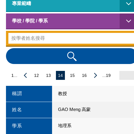
專業範疇
學校 / 學院 / 學系
1...
12
13
14
15
16
...19
稱謂
教授
GAO Meng 高蒙
姓名
地理系
學系